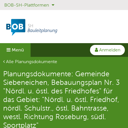
BOB-SH-Plattformen
Sprungmenü
Direkt
Direkt
zur
zum
Hauptnavigation
Inhalt
springen
springen
Anmelden
Menü
Aktuelle Seite
Alle Planungsdokumente
Planungsdokumente: Gemeinde
Siebeneichen, Bebauungsplan Nr. 3
"Nördl. u. östl. des Friedhofes" für
das Gebiet: "Nördl. u. östl. Friedhof,
nördl. Schulstr., östl. Bahntrasse,
westl. Richtung Roseburg, südl.
Sportplatz"