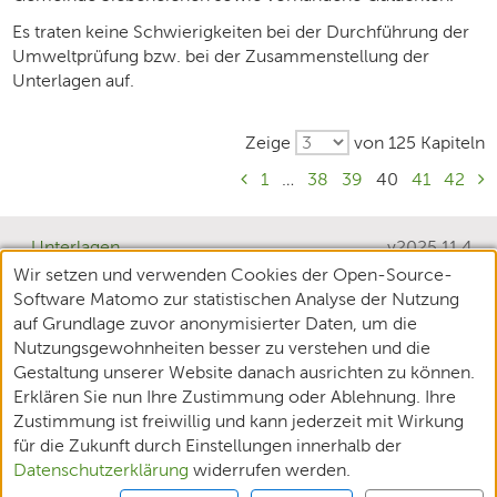
Es traten keine Schwierigkeiten bei der Durchführung der
Umweltprüfung bzw. bei der Zusammenstellung der
Unterlagen auf.
Zeige
von 125 Kapiteln
1
…
38
39
40
41
42
Unterlagen
v2025.11.4
Wir setzen und verwenden Cookies der Open-Source-
Teilnehmende
Software Matomo zur statistischen Analyse der Nutzung
XPlanung
auf Grundlage zuvor anonymisierter Daten, um die
Nutzungsgewohnheiten besser zu verstehen und die
Datenschutz
Gestaltung unserer Website danach ausrichten zu können.
Erklären Sie nun Ihre Zustimmung oder Ablehnung. Ihre
Impressum
Zustimmung ist freiwillig und kann jederzeit mit Wirkung
Barrierefreiheit
für die Zukunft durch Einstellungen innerhalb der
Datenschutzerklärung
widerrufen werden.
Nutzungsbedingungen