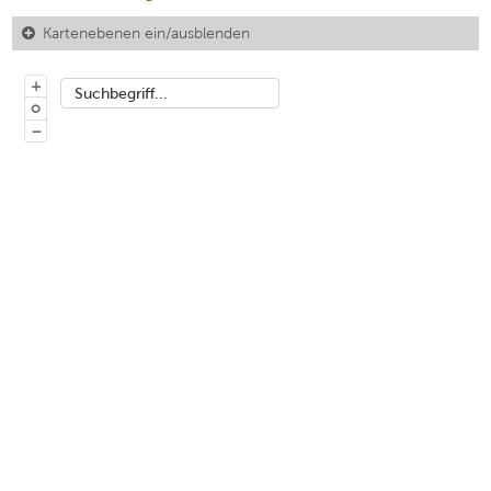
Kartenebenen ein/ausblenden
+
Suchbegriff...
o
−