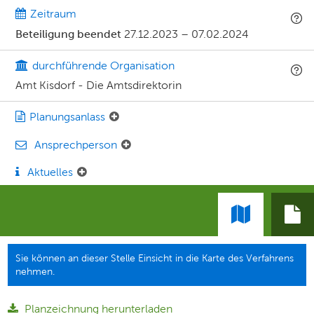
Zeitraum
Beteiligung beendet
27.12.2023
–
07.02.2024
durchführende Organisation
Amt Kisdorf - Die Amtsdirektorin
Planungsanlass
Ansprechperson
Aktuelles
Sie können an dieser Stelle Einsicht in die Karte des Verfahrens
nehmen.
Planzeichnung herunterladen