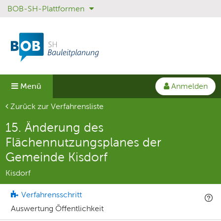
BOB-SH-Plattformen
Sprungmenü
Direkt
Direkt
zur
zum
Hauptnavigation
Inhalt
springen
springen
Anmelden
Menü
Aktuelle Seite
Zurück zur Verfahrensliste
15. Änderung des
Flächennutzungsplanes der
Gemeinde Kisdorf
Kisdorf
Verfahrensschritt
Auswertung Öffentlichkeit