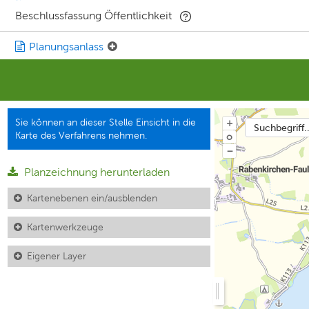
Beschlussfassung Öffentlichkeit
Planungsanlass
Sie können an dieser Stelle Einsicht in die
+
Suchbegriff..
Karte des Verfahrens nehmen.
o
−
Planzeichnung herunterladen
Kartenebenen ein/ausblenden
Kartenwerkzeuge
Eigener Layer