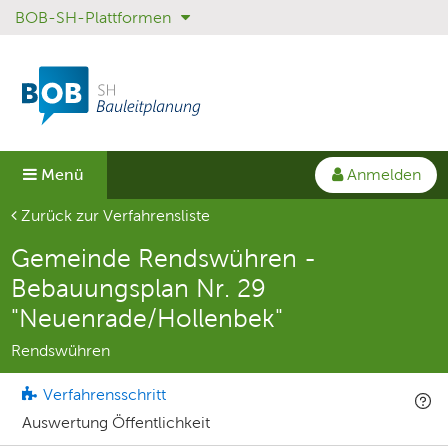
BOB-SH-Plattformen
Sprungmenü
Direkt
Direkt
zur
zum
Hauptnavigation
Inhalt
springen
springen
Anmelden
Menü
Aktuelle Seite
Zurück zur Verfahrensliste
Gemeinde Rendswühren -
Bebauungsplan Nr. 29
"Neuenrade/Hollenbek"
Rendswühren
Verfahrensschritt
Auswertung Öffentlichkeit