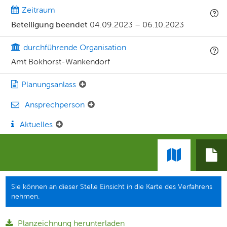
Zeitraum
Beteiligung beendet
04.09.2023
–
06.10.2023
durchführende Organisation
Amt Bokhorst-Wankendorf
Planungsanlass
Ansprechperson
Aktuelles
Sie können an dieser Stelle Einsicht in die Karte des Verfahrens
nehmen.
Planzeichnung herunterladen