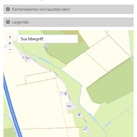
Kartenebenen ein/ausblenden
Legende
+
Suchbegriff...
o
−