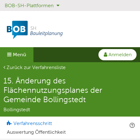
BOB-SH-Plattformen
Sprungmenü
Direkt
Direkt
zur
zum
Hauptnavigation
Inhalt
springen
springen
Anmelden
Menü
Aktuelle Seite
Zurück zur Verfahrensliste
15. Änderung des
Flächennutzungsplanes der
Gemeinde Bollingstedt
Bollingstedt
Verfahrensschritt
Auswertung Öffentlichkeit