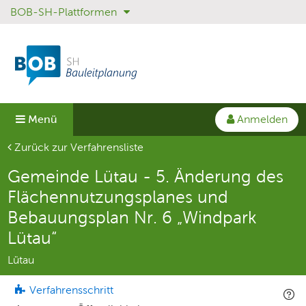
BOB-SH-Plattformen
Sprungmenü
Direkt
Direkt
zur
zum
Hauptnavigation
Inhalt
springen
springen
Anmelden
Menü
Aktuelle Seite
Zurück zur Verfahrensliste
Gemeinde Lütau - 5. Änderung des
Flächennutzungsplanes und
Bebauungsplan Nr. 6 „Windpark
Lütau“
Lütau
Verfahrensschritt