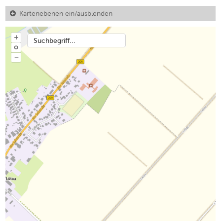
Kartenebenen ein/ausblenden
+
Suchbegriff...
o
−