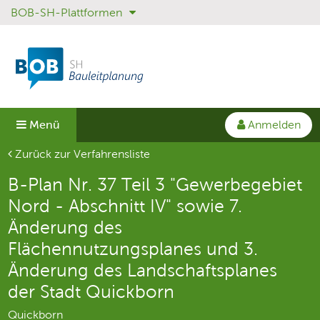
BOB-SH-Plattformen
Sprungmenü
Direkt
Direkt
zur
zum
Hauptnavigation
Inhalt
springen
springen
Anmelden
Menü
Aktuelle Seite
Zurück zur Verfahrensliste
B-Plan Nr. 37 Teil 3 "Gewerbegebiet
Nord - Abschnitt IV" sowie 7.
Änderung des
Flächennutzungsplanes und 3.
Änderung des Landschaftsplanes
der Stadt Quickborn
Quickborn