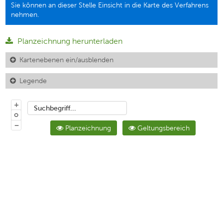
Sie können an dieser Stelle Einsicht in die Karte des Verfahrens
nehmen.
Planzeichnung herunterladen
Kartenebenen ein/ausblenden
Legende
+
Suchbegriff...
o
−
Planzeichnung
Geltungsbereich