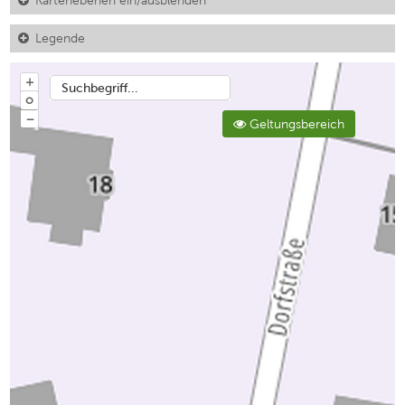
Kartenebenen ein/ausblenden
Legende
+
Suchbegriff...
o
−
Geltungsbereich