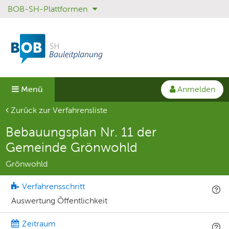
BOB-SH-Plattformen
Sprungmenü
Direkt
Direkt
zur
zum
Hauptnavigation
Inhalt
springen
springen
Anmelden
Menü
Aktuelle Seite
Zurück zur Verfahrensliste
Bebauungsplan Nr. 11 der
Gemeinde Grönwohld
Grönwohld
Verfahrensschritt
Auswertung Öffentlichkeit
Zeitraum