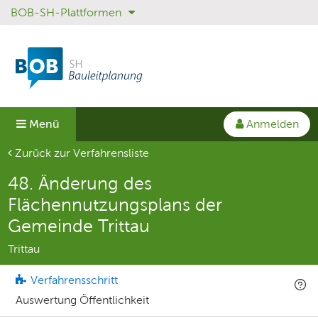
BOB-SH-Plattformen
Sprungmenü
Direkt
Direkt
zur
zum
Hauptnavigation
Inhalt
springen
springen
Anmelden
Menü
Aktuelle Seite
Zurück zur Verfahrensliste
48. Änderung des
Flächennutzungsplans der
Gemeinde Trittau
Trittau
Verfahrensschritt
Auswertung Öffentlichkeit