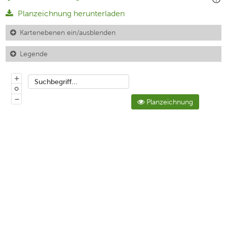
Planzeichnung herunterladen
Kartenebenen ein/ausblenden
Legende
+
Suchbegriff...
o
−
Planzeichnung