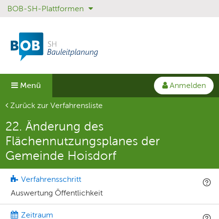
BOB-SH-Plattformen
Sprungmenü
Direkt
Direkt
zur
zum
Hauptnavigation
Inhalt
springen
springen
Anmelden
Menü
Aktuelle Seite
Zurück zur Verfahrensliste
22. Änderung des
Flächennutzungsplanes der
Gemeinde Hoisdorf
Verfahrensschritt
Auswertung Öffentlichkeit
Zeitraum