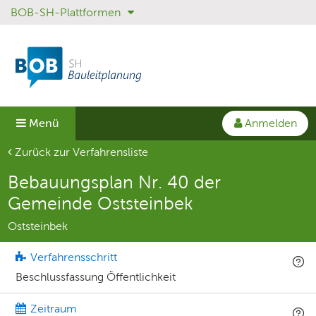
BOB-SH-Plattformen
Sprungmenü
Direkt
Direkt
zur
zum
Hauptnavigation
Inhalt
springen
springen
Anmelden
Menü
Aktuelle Seite
Zurück zur Verfahrensliste
Bebauungsplan Nr. 40 der
Gemeinde Oststeinbek
Oststeinbek
Verfahrensschritt
Beschlussfassung Öffentlichkeit
Zeitraum