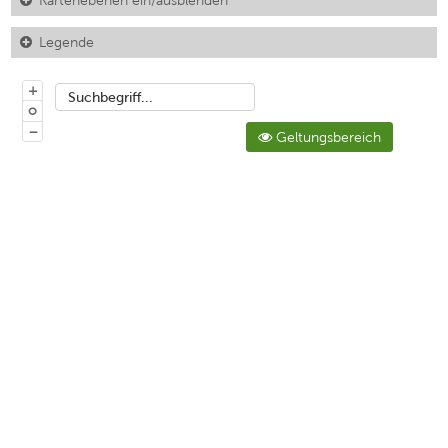
Kartenebenen ein/ausblenden
Legende
+
Suchbegriff...
o
−
Geltungsbereich