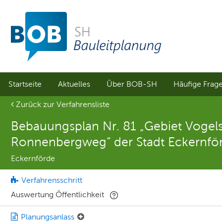
Sprungmenü
Direkt
Direkt
zur
zum
Hauptnavigation
Inhalt
springen
springen
Startseite
Aktuelles
Über BOB-SH
Häufige Frag
Aktuelle Seite
Zurück zur Verfahrensliste
Bebauungsplan Nr. 81 „Gebiet Vogels
Ronnenbergweg“ der Stadt Eckernfö
Eckernförde
Verfahrensschritt
Auswertung Öffentlichkeit
Planungsanlass