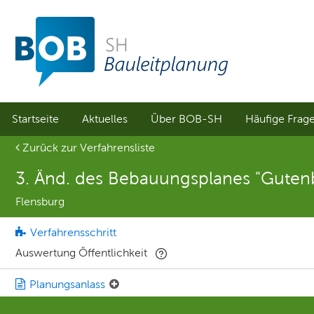
Sprungmenü
Direkt
Direkt
zur
zum
Hauptnavigation
Inhalt
springen
springen
Startseite
Aktuelles
Über BOB-SH
Häufige Frag
Aktuelle Seite
Zurück zur Verfahrensliste
3. Änd. des Bebauungsplanes "Gutenb
Flensburg
Verfahrensschritt
Auswertung Öffentlichkeit
Planungsanlass