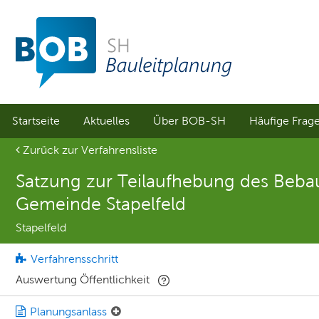
Sprungmenü
Direkt
Direkt
zur
zum
Hauptnavigation
Inhalt
springen
springen
Startseite
Aktuelles
Über BOB-SH
Häufige Frag
Aktuelle Seite
Zurück zur Verfahrensliste
Satzung zur Teilaufhebung des Bebau
Gemeinde Stapelfeld
Stapelfeld
Verfahrensschritt
Auswertung Öffentlichkeit
Planungsanlass