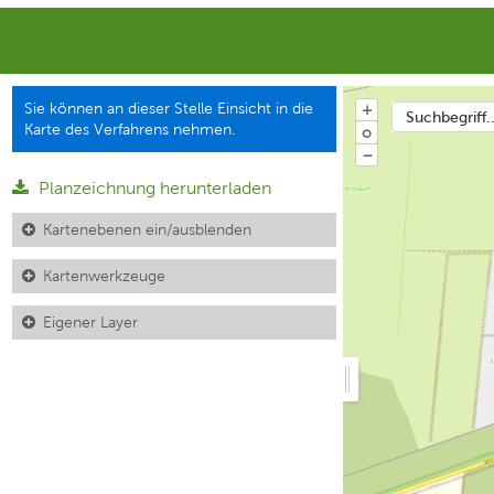
Sie können an dieser Stelle Einsicht in die
+
Suchbegriff..
Karte des Verfahrens nehmen.
o
−
Planzeichnung herunterladen
Kartenebenen ein/ausblenden
Kartenwerkzeuge
Eigener Layer