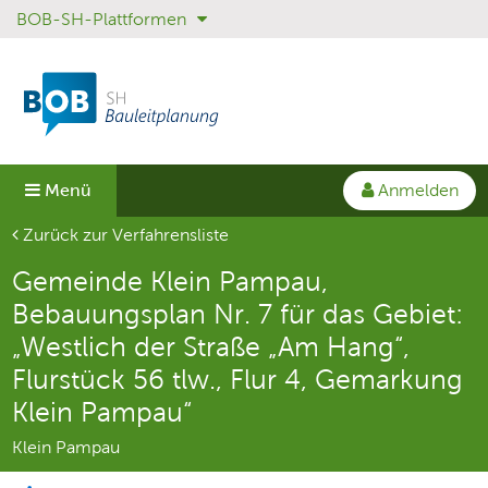
BOB-SH-Plattformen
Sprungmenü
Direkt
Direkt
zur
zum
Hauptnavigation
Inhalt
springen
springen
Anmelden
Menü
Aktuelle Seite
Zurück zur Verfahrensliste
Gemeinde Klein Pampau,
Bebauungsplan Nr. 7 für das Gebiet:
„Westlich der Straße „Am Hang“,
Flurstück 56 tlw., Flur 4, Gemarkung
Klein Pampau“
Klein Pampau