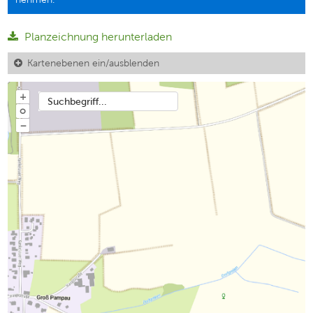
Planzeichnung herunterladen
Kartenebenen ein/ausblenden
+
Suchbegriff...
o
−