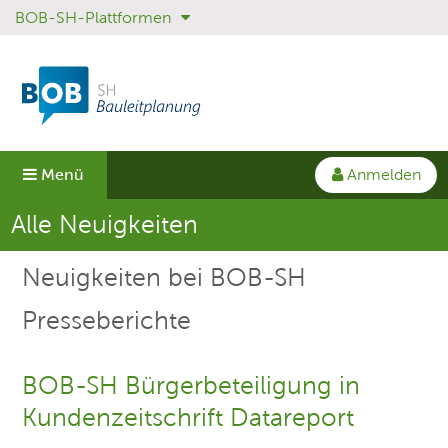
BOB-SH-Plattformen
Sprungmenü
Direkt
Direkt
Direkt
zur
zum
zum
Hauptnavigation
Inhalt
Login
springen
springen
springen
Anmelden
Menü
Aktuelle Seite
Alle Neuigkeiten
Neuigkeiten bei BOB-SH
Presseberichte
BOB-SH Bürgerbeteiligung in
Kundenzeitschrift Datareport