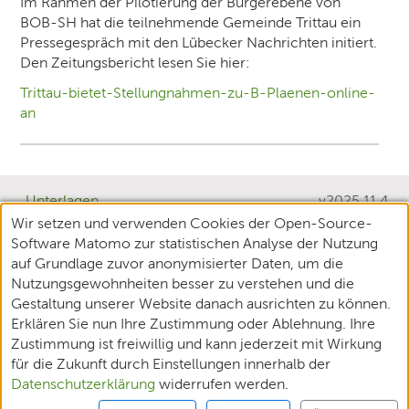
Im Rahmen der Pilotierung der Bürgerebene von
BOB-SH hat die teilnehmende Gemeinde Trittau ein
Pressegespräch mit den Lübecker Nachrichten initiert.
Den Zeitungsbericht lesen Sie hier:
Trittau-bietet-Stellungnahmen-zu-B-Plaenen-online-
an
Unterlagen
v2025.11.4
Wir setzen und verwenden Cookies der Open-Source-
Teilnehmende
Software Matomo zur statistischen Analyse der Nutzung
XPlanung
auf Grundlage zuvor anonymisierter Daten, um die
Nutzungsgewohnheiten besser zu verstehen und die
Datenschutz
Gestaltung unserer Website danach ausrichten zu können.
Erklären Sie nun Ihre Zustimmung oder Ablehnung. Ihre
Impressum
Zustimmung ist freiwillig und kann jederzeit mit Wirkung
Barrierefreiheit
für die Zukunft durch Einstellungen innerhalb der
Datenschutzerklärung
widerrufen werden.
Nutzungsbedingungen