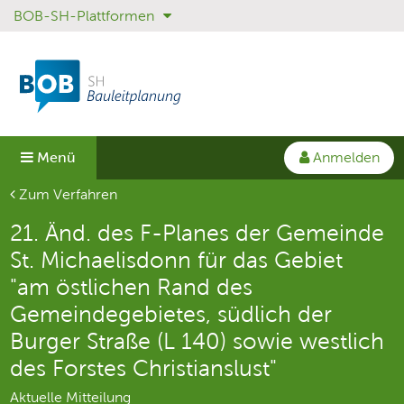
BOB-SH-Plattformen
Sprungmenü
Direkt
Direkt
Direkt
zur
zum
zum
Hauptnavigation
Inhalt
Login
springen
springen
springen
Anmelden
Menü
Aktuelle Seite
Zum Verfahren
21. Änd. des F-Planes der Gemeinde
St. Michaelisdonn für das Gebiet
"am östlichen Rand des
Gemeindegebietes, südlich der
Burger Straße (L 140) sowie westlich
des Forstes Christianslust"
Aktuelle Mitteilung