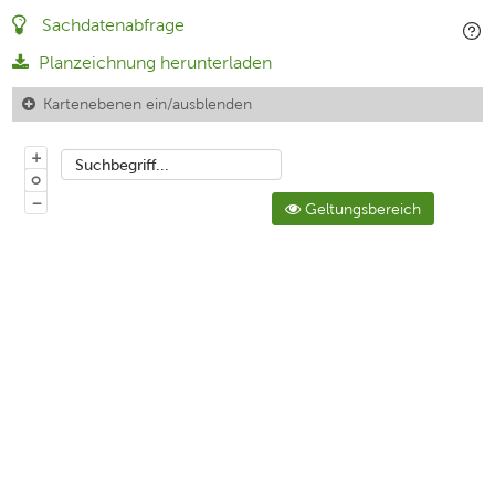
Sachdatenabfrage
Planzeichnung herunterladen
Kartenebenen ein/ausblenden
+
Suchbegriff...
o
−
Geltungsbereich