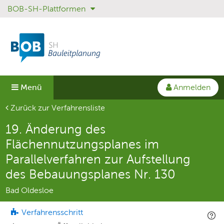
BOB-SH-Plattformen
Sprungmenü
Direkt
Direkt
zur
zum
Hauptnavigation
Inhalt
springen
springen
Anmelden
Menü
Aktuelle Seite
Zurück zur Verfahrensliste
19. Änderung des
Flächennutzungsplanes im
Parallelverfahren zur Aufstellung
des Bebauungsplanes Nr. 130
Bad Oldesloe
Verfahrensschritt