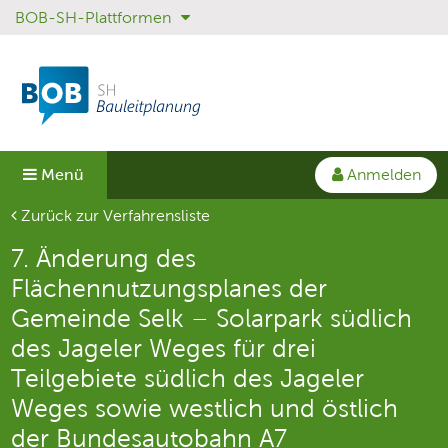
BOB-SH-Plattformen
Sprungmenü
Direkt
Direkt
zur
zum
Hauptnavigation
Inhalt
springen
springen
Anmelden
Menü
Aktuelle Seite
Zurück zur Verfahrensliste
7. Änderung des
Flächennutzungsplanes der
Gemeinde Selk – Solarpark südlich
des Jageler Weges für drei
Teilgebiete südlich des Jageler
Weges sowie westlich und östlich
der Bundesautobahn A7