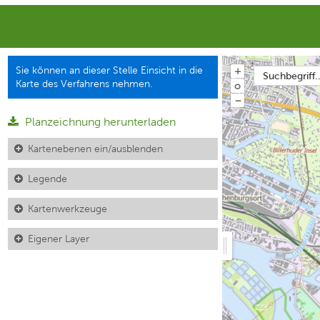
Sie können an dieser Stelle Einsicht in die
+
Suchbegriff..
Karte des Verfahrens nehmen.
o
−
Planzeichnung herunterladen
Kartenebenen ein/ausblenden
Legende
Kartenwerkzeuge
Eigener Layer