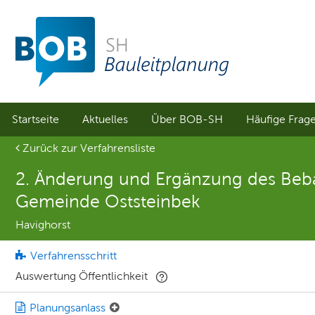
Sprungmenü
Direkt
Direkt
zur
zum
Hauptnavigation
Inhalt
springen
springen
Startseite
Aktuelles
Über BOB-SH
Häufige Frag
Aktuelle Seite
Zurück zur Verfahrensliste
2. Änderung und Ergänzung des Bebau
Gemeinde Oststeinbek
Havighorst
Verfahrensschritt
Auswertung Öffentlichkeit
Planungsanlass