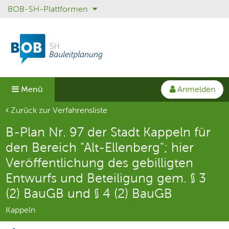
BOB-SH-Plattformen
Sprungmenü
Direkt
Direkt
zur
zum
Hauptnavigation
Inhalt
springen
springen
Anmelden
Menü
Aktuelle Seite
Zurück zur Verfahrensliste
B-Plan Nr. 97 der Stadt Kappeln für
den Bereich "Alt-Ellenberg"; hier
Veröffentlichung des gebilligten
Entwurfs und Beteiligung gem. § 3
(2) BauGB und § 4 (2) BauGB
Kappeln