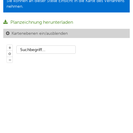
Sie können an dieser Stelle Einsicht in die Karte des Verfahrens
nehmen.
Planzeichnung herunterladen
Kartenebenen ein/ausblenden
+
Suchbegriff...
o
−