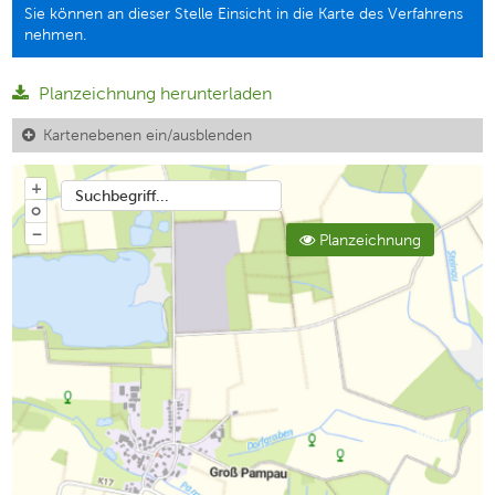
Sie können an dieser Stelle Einsicht in die Karte des Verfahrens
nehmen.
Planzeichnung herunterladen
Kartenebenen ein/ausblenden
+
Suchbegriff...
o
−
Planzeichnung