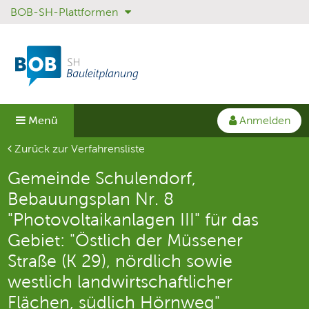
BOB-SH-Plattformen
Sprungmenü
Direkt
Direkt
zur
zum
Hauptnavigation
Inhalt
springen
springen
Anmelden
Menü
Aktuelle Seite
Zurück zur Verfahrensliste
Gemeinde Schulendorf,
Bebauungsplan Nr. 8
"Photovoltaikanlagen III" für das
Gebiet: "Östlich der Müssener
Straße (K 29), nördlich sowie
westlich landwirtschaftlicher
Flächen, südlich Hörnweg"