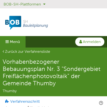
BOB-SH-Plattformen
Sprungmenü
Direkt
Direkt
zur
zum
Hauptnavigation
Inhalt
springen
springen
Anmelden
Menü
Aktuelle Seite
Zurück zur Verfahrensliste
Vorhabenbezogener
Bebauungsplan Nr. 3 "Sondergebiet
Freiflächenphotovoltaik" der
Gemeinde Thumby
Thumby
Verfahrensschritt