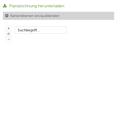
Planzeichnung herunterladen
Kartenebenen ein/ausblenden
+
Suchbegriff...
o
−