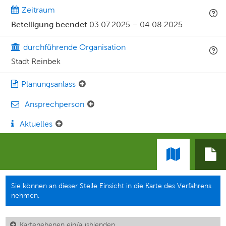
Zeitraum
Beteiligung beendet
03.07.2025
–
04.08.2025
durchführende Organisation
Stadt Reinbek
Planungsanlass
Ansprechperson
Aktuelles
Sie können an dieser Stelle Einsicht in die Karte des Verfahrens
nehmen.
Kartenebenen ein/ausblenden