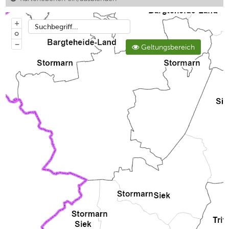
+
Suchbegriff...
o
−
Geltungsbereich