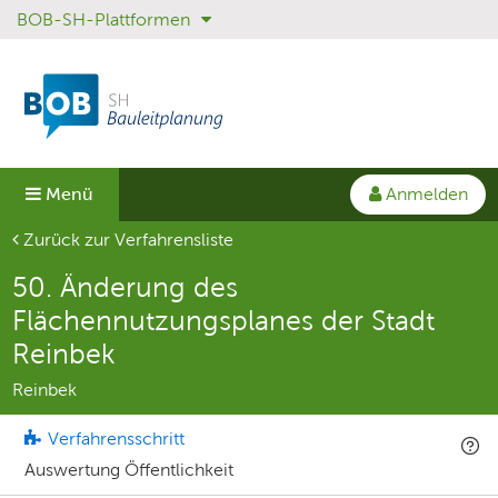
BOB-SH-Plattformen
Sprungmenü
Direkt
Direkt
zur
zum
Hauptnavigation
Inhalt
springen
springen
Anmelden
Menü
Aktuelle Seite
Zurück zur Verfahrensliste
50. Änderung des
Flächennutzungsplanes der Stadt
Reinbek
Reinbek
Verfahrensschritt
Auswertung Öffentlichkeit