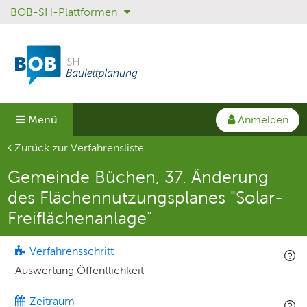
BOB-SH-Plattformen
Sprungmenü
Direkt
Direkt
zur
zum
Hauptnavigation
Inhalt
springen
springen
Anmelden
Menü
Aktuelle Seite
Zurück zur Verfahrensliste
Gemeinde Büchen, 37. Änderung
des Flächennutzungsplanes "Solar-
Freiflächenanlage"
Verfahrensschritt
Auswertung Öffentlichkeit
Zeitraum