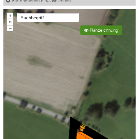
Kartenebenen ein/ausblenden
+
Suchbegriff...
o
−
Planzeichnung