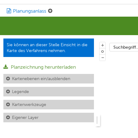
Planungsanlass
Sie können an dieser Stelle Einsicht in die
+
Suchbegriff..
Karte des Verfahrens nehmen.
o
−
Planzeichnung herunterladen
Kartenebenen ein/ausblenden
Legende
Kartenwerkzeuge
Eigener Layer