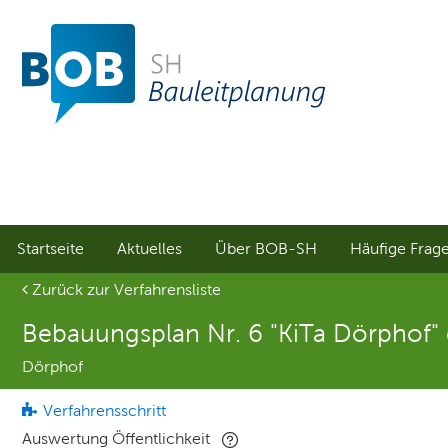
Sprungmenü
Direkt
Direkt
zur
zum
Hauptnavigation
Inhalt
springen
springen
Startseite
Aktuelles
Über BOB-SH
Häufige Frag
Aktuelle Seite
Zurück zur Verfahrensliste
Bebauungsplan Nr. 6 "KiTa Dörphof
Dörphof
Verfahrensschritt
Auswertung Öffentlichkeit