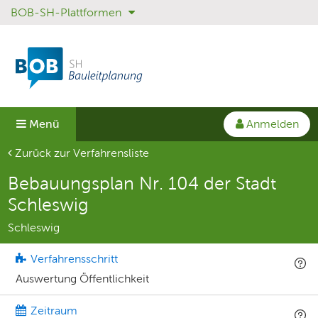
BOB-SH-Plattformen
Sprungmenü
Direkt
Direkt
zur
zum
Hauptnavigation
Inhalt
springen
springen
Anmelden
Menü
Aktuelle Seite
Zurück zur Verfahrensliste
Bebauungsplan Nr. 104 der Stadt
Schleswig
Schleswig
Verfahrensschritt
Auswertung Öffentlichkeit
Zeitraum