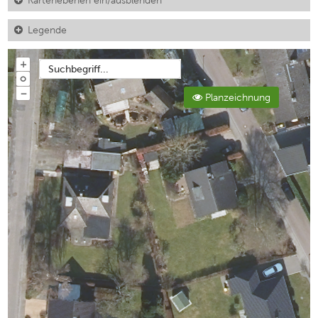
Kartenebenen ein/ausblenden
Legende
+
Suchbegriff...
o
−
Planzeichnung