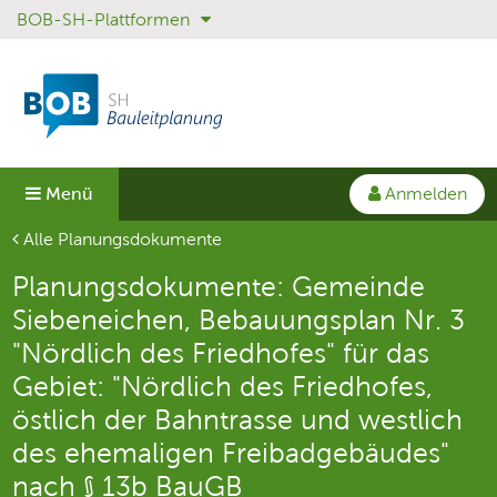
BOB-SH-Plattformen
Sprungmenü
Direkt
Direkt
zur
zum
Hauptnavigation
Inhalt
springen
springen
Anmelden
Menü
Aktuelle Seite
Alle Planungsdokumente
Planungsdokumente: Gemeinde
Siebeneichen, Bebauungsplan Nr. 3
"Nördlich des Friedhofes" für das
Gebiet: "Nördlich des Friedhofes,
östlich der Bahntrasse und westlich
des ehemaligen Freibadgebäudes"
nach § 13b BauGB