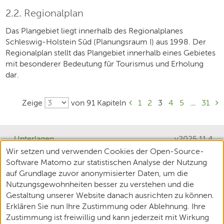
2.2. Regionalplan
Das Plangebiet liegt innerhalb des Regionalplanes
Schleswig-Holstein Süd (Planungsraum I) aus 1998. Der
Regionalplan stellt das Plangebiet innerhalb eines Gebietes
mit besonderer Bedeutung für Tourismus und Erholung
dar.
Zeige
von 91 Kapiteln
1
2
3
4
5
…
31
Unterlagen
v2025.11.4
Wir setzen und verwenden Cookies der Open-Source-
Teilnehmende
Software Matomo zur statistischen Analyse der Nutzung
XPlanung
auf Grundlage zuvor anonymisierter Daten, um die
Nutzungsgewohnheiten besser zu verstehen und die
Datenschutz
Gestaltung unserer Website danach ausrichten zu können.
Erklären Sie nun Ihre Zustimmung oder Ablehnung. Ihre
Impressum
Zustimmung ist freiwillig und kann jederzeit mit Wirkung
Barrierefreiheit