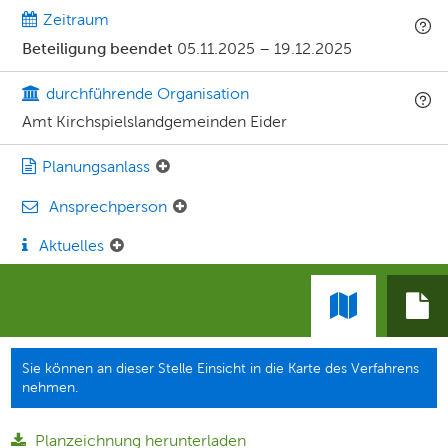
Zeitraum
Beteiligung beendet
05.11.2025
–
19.12.2025
durchführende Organisation
Amt Kirchspielslandgemeinden Eider
Planungsanlass
Ansprechperson
Aktuelles
Sie können an dieser Stelle Einsicht in die Karte des Verfahrens
nehmen.
Planzeichnung herunterladen