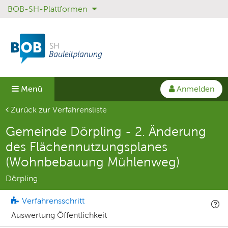
BOB-SH-Plattformen
Sprungmenü
Direkt
Direkt
zur
zum
Hauptnavigation
Inhalt
springen
springen
Anmelden
Menü
Aktuelle Seite
Zurück zur Verfahrensliste
Gemeinde Dörpling - 2. Änderung
des Flächennutzungsplanes
(Wohnbebauung Mühlenweg)
Dörpling
Verfahrensschritt
Auswertung Öffentlichkeit