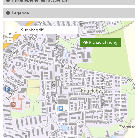
Kartenebenen ein/ausblenden
Legende
+
Suchbegriff...
o
−
Planzeichnung