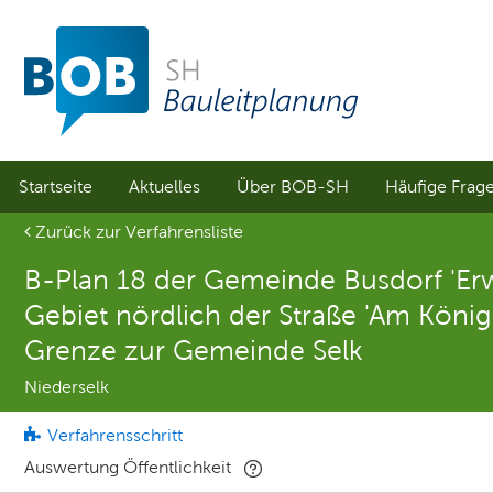
Sprungmenü
Direkt
Direkt
zur
zum
Hauptnavigation
Inhalt
springen
springen
Startseite
Aktuelles
Über BOB-SH
Häufige Frag
Aktuelle Seite
Zurück zur Verfahrensliste
B-Plan 18 der Gemeinde Busdorf 'Er
Gebiet nördlich der Straße 'Am Köni
Grenze zur Gemeinde Selk
Niederselk
Verfahrensschritt
Auswertung Öffentlichkeit