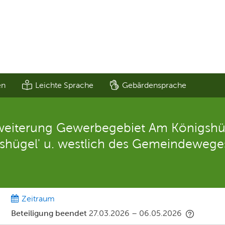
en
Leichte Sprache
Gebärdensprache
weiterung Gewerbegebiet Am Königshüg
gshügel' u. westlich des Gemeindewege
Zeitraum
Beteiligung beendet
27.03.2026
–
06.05.2026