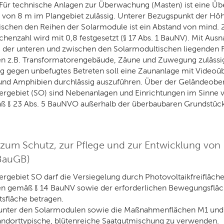
Für technische Anlagen zur Überwachung (Masten) ist eine Übe
on 8 m im Plangebiet zulässig. Unterer Bezugspunkt der Höh
ischen den Reihen der Solarmodule ist ein Abstand von mind. 
chenzahl wird mit 0,8 festgesetzt (§ 17 Abs. 1 BauNV). Mit Aus
 der unteren und zwischen den Solarmodultischen liegenden Flä
n z.B. Transformatorengebäude, Zäune und Zuwegung zulässi
g gegen unbefugtes Betreten soll eine Zaunanlage mit Videoü
und Amphibien durchlässig auszuführen. Über der Geländeoberfl
rgebiet (SO) sind Nebenanlagen und Einrichtungen im Sinne v
 § 23 Abs. 5 BauNVO außerhalb der überbaubaren Grundstücks
um Schutz, zur Pflege und zur Entwicklung von Bo
 BauGB)
rgebiet SO darf die Versiegelung durch Photovoltaikfreifläche
n gemäß § 14 BauNV sowie der erforderlichen Bewegungsfläch
sfläche betragen.
unter den Solarmodulen sowie die Maßnahmenflächen M1 und M2
standorttypische, blütenreiche Saatgutmischung zu verwenden.