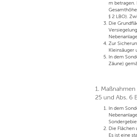
m betragen. 
Gesamthöhe v
§ 2 LBO). Zw
Die Grundflä
Versiegelung
Nebenanlage
Zur Sicherun
Kleinsäuger 
In dem Sonde
Zäune) gemäß
1. Maßnahmen z
25 und Abs. 6
In dem Sonde
Nebenanlage
Sondergebiet
Die Flächen 
Es ist eine 