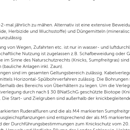
–2-mal jährlich zu mähen. Alternativ ist eine extensive Beweid
izide, Herbizide und Wuchsstoffe) und Düngemitteln (mineralis
unzulässig.
ung von Wegen, Zufahrten etc. ist nur in wasser- und luftdurchl
schaftliche Nutzung ist zugelassen z.B. Schafbeweidung oder G
e im Sinne des Naturschutzrechts (Knicks, Sumpfreitgras) sind 
 (bauliche Anlagen inkl. Zaun).
ngen sind im gesamten Geltungsbereich zulässig. Kabelverleg
 mittels Horizontal-Spülbohrverfahren zulässig. Die Bohrungen
erhalb des Bereichs von Überhältern zu legen. Um die Verle
elverlegung durch nach § 30 BNatSchG geschützte Biotope (Knic
Die Start- und Zielgruben sind außerhalb der knickbegleite
arkierten Ruderalfluren und die als M4 markierten Sumpfreitgr
Ausgleichspflanzungen sind entsprechend der als M5 markie
d der Durchführungsbestimmungen zum Knickschutz vom 20. Ja