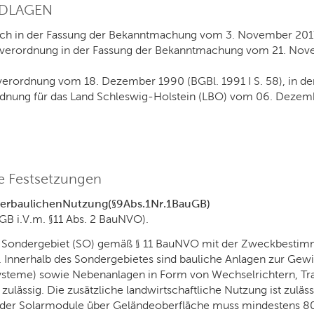
DLAGEN
h in der Fassung der Bekanntmachung vom 3. November 2017 (B
erordnung in der Fassung der Bekanntmachung vom 21. Novembe
erordnung vom 18. Dezember 1990 (BGBl. 1991 I S. 58), in der
nung für das Land Schleswig-Holstein (LBO) vom 06. Dezembe
he Festsetzungen
er
baulichen
Nutzung
(§
9
Abs.
1
Nr.
1
BauGB)
uGB i.V.m. §11 Abs. 2 BauNVO).
e Sondergebiet (SO) gemäß § 11 BauNVO mit der Zweckbestim
. Innerhalb des Sondergebietes sind bauliche Anlagen zur Gewi
ysteme) sowie Nebenanlagen in Form von Wechselrichtern, Tr
ulässig. Die zusätzliche landwirtschaftliche Nutzung ist zuläss
der Solarmodule über Geländeoberfläche muss mindestens 80