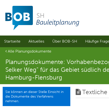
Sprungmenü
Direkt
Direkt
zur
zum
Hauptnavigation
Inhalt
springen
springen
Startseite
Aktuelles
Über BOB-SH
Häufige Frag
Aktuelle Seite
Alle Planungsdokumente
Planungsdokumente: Vorhabenbezoge
Selker Weg" für das Gebiet südlich 
Hamburg-Flensburg
Textliche
Sie können an dieser Stelle Einsicht in
die Dokumente des Verfahrens
nehmen.