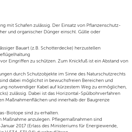
ung mit Schafen zulässig. Der Einsatz von Pflanzenschutz-
cher und organischer Dünger einschl. Gülle oder
ässiger Bauart (z.B. Schotterdecke) herzustellen
eflügelhaltung
vor Eingriffen zu schützen. Zum Knickfuß ist ein Abstand von
ungen durch Schutzobjekte im Sinne des Naturschutzrechts
 sind dabei möglichst in bewuchsfreien Bereichen und
gung notwendiger Kabel auf kürzestem Weg zu ermöglichen,
ks) zulässig. Dabei ist das Horizontal-Spülbohrverfahren
nden Maßnahmenflächen und innerhalb der Baugrenze
as-Biotope sind zu erhalten.
rten Maßnahme anzulegen. Pflegemaßnahmen sind
nuar 2017 (Erlass des Ministeriums für Energiewende,