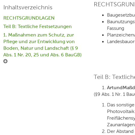
RECHTSGRUN
Inhaltsverzeichnis
Baugesetzbuc
RECHTSGRUNDLAGEN
Baunutzungsv
Teil B: Textliche Festsetzungen
Fassung
Planzeichenv
1. Maßnahmen zum Schutz, zur
Landesbauord
Pflege und zur Entwicklung von
Boden, Natur und Landschaft (§ 9
Abs. 1 Nr. 20, 25 und Abs. 6 BauGB)
Teil B: Textlic
Art
und
Maß
d
(§9 Abs. 1 Nr. 1 Ba
Das sonstig
Photovoltaik
Freiflächens
Zaunanlagen z
Der Abstand 