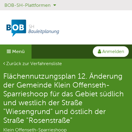
BOB-SH-Plattformen
Sprungmenü
Direkt
Direkt
zur
zum
Hauptnavigation
Inhalt
springen
springen
Anmelden
Menü
Aktuelle Seite
Zurück zur Verfahrensliste
Flächennutzungsplan 12. Änderung
der Gemeinde Klein Offenseth-
Sparrieshoop für das Gebiet südlich
und westlich der Straße
"Wiesengrund" und östlich der
Straße "Rosenstraße"
Klein Offenseth-Sparrieshoop