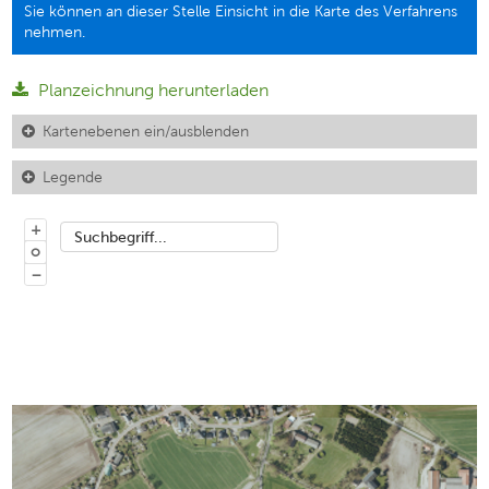
Sie können an dieser Stelle Einsicht in die Karte des Verfahrens
nehmen.
Planzeichnung herunterladen
Kartenebenen ein/ausblenden
Legende
+
Suchbegriff...
o
−