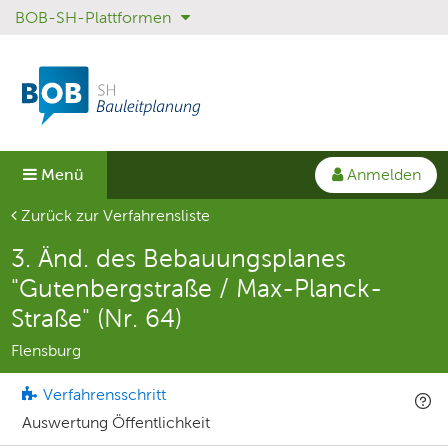
BOB-SH-Plattformen
Sprungmenü
Direkt
Direkt
zur
zum
Hauptnavigation
Inhalt
springen
springen
Anmelden
Menü
Aktuelle Seite
Zurück zur Verfahrensliste
3. Änd. des Bebauungsplanes
"Gutenbergstraße / Max-Planck-
Straße" (Nr. 64)
Flensburg
Verfahrensschritt
Auswertung Öffentlichkeit