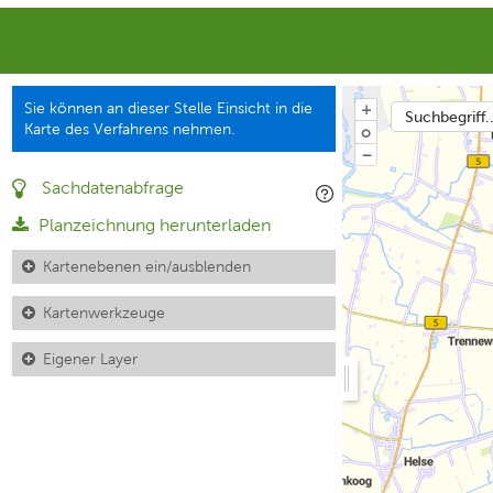
Sie können an dieser Stelle Einsicht in die
+
Suchbegriff..
Karte des Verfahrens nehmen.
o
−
Sachdatenabfrage
Planzeichnung herunterladen
Kartenebenen ein/ausblenden
Kartenwerkzeuge
Eigener Layer