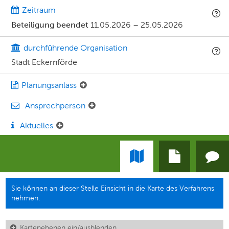
Zeitraum
Beteiligung beendet
11.05.2026
–
25.05.2026
durchführende Organisation
Stadt Eckernförde
Planungsanlass
Ansprechperson
Aktuelles
Sie können an dieser Stelle Einsicht in die Karte des Verfahrens
nehmen.
Kartenebenen ein/ausblenden