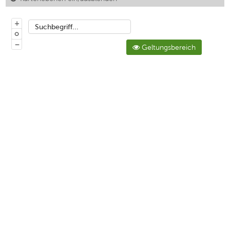
+
Suchbegriff...
o
−
Geltungsbereich