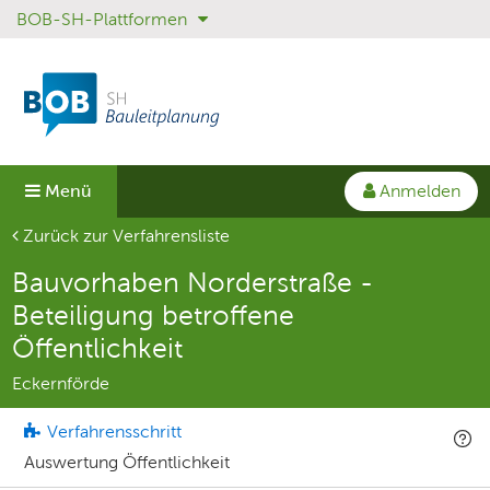
BOB-SH-Plattformen
Sprungmenü
Direkt
Direkt
zur
zum
Hauptnavigation
Inhalt
springen
springen
Anmelden
Menü
Aktuelle Seite
Zurück zur Verfahrensliste
Bauvorhaben Norderstraße -
Beteiligung betroffene
Öffentlichkeit
Eckernförde
Verfahrensschritt
Auswertung Öffentlichkeit