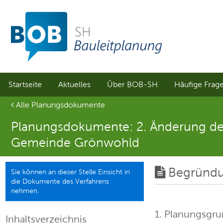
Sprungmenü
Direkt
Direkt
zur
zum
Hauptnavigation
Inhalt
springen
springen
Startseite
Aktuelles
Über BOB-SH
Häufige Frag
Aktuelle Seite
Alle Planungsdokumente
Planungsdokumente: 2. Änderung der
Gemeinde Grönwohld
Begründ
Sie können an dieser Stelle Einsicht in
die Dokumente des Verfahrens
nehmen.
1. Planungsgr
Inhaltsverzeichnis