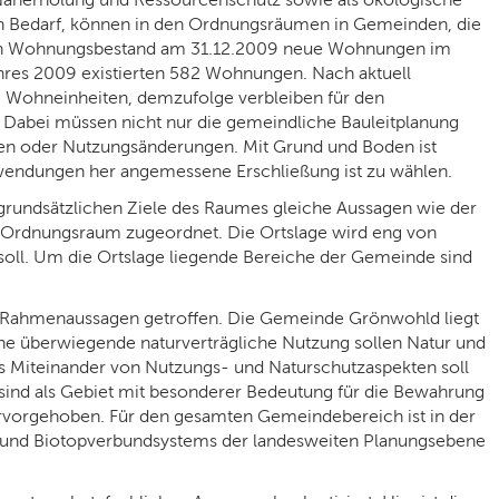
en Bedarf, können in den Ordnungsräumen in Gemeinden, die
hren Wohnungsbestand am 31.12.2009 neue Wohnungen im
res 2009 existierten 582 Wohnungen. Nach aktuell
 Wohneinheiten, demzufolge verbleiben für den
abei müssen nicht nur die gemeindliche Bauleitplanung
en oder Nutzungsänderungen. Mit Grund und Boden ist
fwendungen her angemessene Erschließung ist zu wählen.
 grundsätzlichen Ziele des Raumes gleiche Aussagen wie der
Ordnungsraum zugeordnet. Die Ortslage wird eng von
soll. Um die Ortslage liegende Bereiche der Gemeinde sind
 Rahmenaussagen getroffen. Die Gemeinde Grönwohld liegt
ne überwiegende naturverträgliche Nutzung sollen Natur und
es Miteinander von Nutzungs- und Naturschutzaspekten soll
ind als Gebiet mit besonderer Bedeutung für die Bewahrung
hervorgehoben. Für den gesamten Gemeindebereich ist in der
 und Biotopverbundsystems der landesweiten Planungsebene