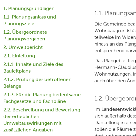
1. Planungsgrundlagen
1.1. Planungsa
1.1. Planungsanlass und
Planungsziele
Die Gemeinde beabs
Wohnbaugrundstück
1.2. Übergeordnete
teilweise im Wide
Planungsvorgaben
hinaus an das Pla
2. Umweltbericht
entsprechend darzu
2.1. Einleitung
Das Plangebiet lie
2.1.1. Inhalte und Ziele des
Hermann-Claudius-W
Bauleitplans
Wohnnutzungen, im 
2.1.2. Prüfung der betroffenen
auch über den Ände
Belange
2.1.3. Für die Planung bedeutsame
1.2. Übergeor
Fachgesetze und Fachpläne
Im
Landesentwick
2.2. Beschreibung und Bewertung
sich außerhalb des
der erheblichen
Darstellung in ein
Umweltauswirkungen mit
sollen die Räume z
zusätzlichen Angaben
dort wohnenden Me