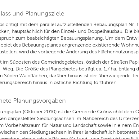
nlass und Planungsziele
ichtigt mit dem parallel aufzustellenden Bebauungsplan Nr. 
en, hauptsächlich für den Einzel- und Doppelhausbau. Die bi
rspruch zum beabsichtigten Bebauungsplanung. Um dem Entwic
ngebiet des Bebauungsplanes angrenzende existierende Wohnn
stellen, wird die vorliegende Änderung des Flächennutzungspla
gt im Südosten des Gemeindegebietes, östlich der Straßen Pap
eg. Die Größe des Plangebietes beträgt ca. 1,7 ha. Entlang d
Süden Waldflächen, darüber hinaus ist der überwiegende Teil
rungsbereich hinaus in östliche Richtung fortführen.
dnete Planungsvorgaben
lungsplan
(Oktober 2010) ist die Gemeinde Grönwohld dem 
sen dargestellter Siedlungsachsen im Nahbereich des Unterzen
em Vorbehaltsraum für Natur und Landschaft sowie in einem E
wischen den Siedlungsachsen in ihrer landschaftlich betonten S
nschen, aber auch als Räume für Land- und Forstwirtschaft, 