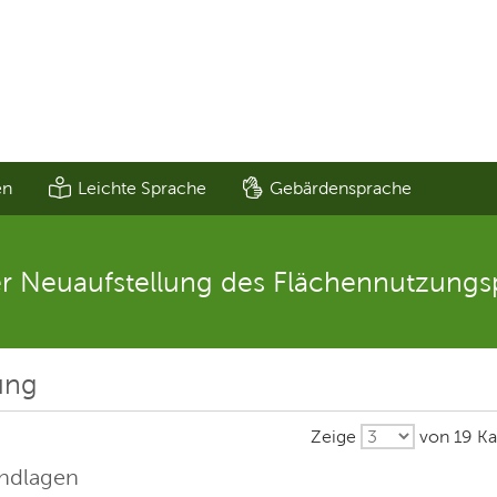
en
Leichte Sprache
Gebärdensprache
 Neuaufstellung des Flächennutzungs
ung
Zeige
von 19 Ka
undlagen