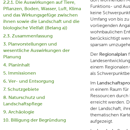
2.2.1. Die Auswirkungen auf Tiere,
Funktions- und Au
Pflanzen, Boden, Wasser, Luft, Klima
keine Schwerpunkt
und das Wirkungsgefüge zwischen
Umfang von bis zu
ihnen sowie die Landschaft und die
vorliegenden Anga
biologische Vielfalt (Belang a))
wohnbaulichen Ent
2.3. Zusammenfassung
berücksichtigt we
3. Planvorstellungen und
sparsam umzugehen,
wesentliche Auswirkungen der
Der
Regionalplan
f
Planung
Landesentwicklung
4. Planinhalt
einem Regionalen G
5. Immissionen
als Schwerpunktber
6. Ver- und Entsorgung
Im
Landschaftsp
in einem Raum für 
7. Schutzgebiete
Ressourcen durch N
8. Naturschutz und
erreicht werden. 
Landschaftspflege
der Landschaft, ih
9. Archäologie
thematischen Kart
10. Billigung der Begründung
aufgezeigt.