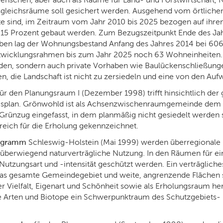
sgleichsräume soll gesichert werden. Ausgehend vom örtlich
e sind, im Zeitraum vom Jahr 2010 bis 2025 bezogen auf i
 15 Prozent gebaut werden. Zum Bezugszeitpunkt Ende des Jah
ben lag der Wohnungsbestand Anfang des Jahres 2014 bei 606
wicklungsrahmen bis zum Jahr 2025 noch 63 Wohneinheiten. D
rden, sondern auch private Vorhaben wie Baulückenschließung
 die Landschaft ist nicht zu zersiedeln und eine von den Au
ür den Planungsraum I (Dezember 1998) trifft hinsichtlich der
splan. Grönwohld ist als Achsenzwischenraumgemeinde dem 
rünzug eingefasst, in dem planmäßig nicht gesiedelt werden 
eich für die Erholung gekennzeichnet.
rogramm
Schleswig-Holstein (Mai 1999) werden überregionale
überwiegend naturverträgliche Nutzung. In den Räumen für ei
utzungsart und -intensität geschützt werden. Ein verträglich
Das gesamte Gemeindegebiet und weite, angrenzende Flächen s
rer Vielfalt, Eigenart und Schönheit sowie als Erholungsraum 
e Arten und Biotope ein Schwerpunktraum des Schutzgebiets-