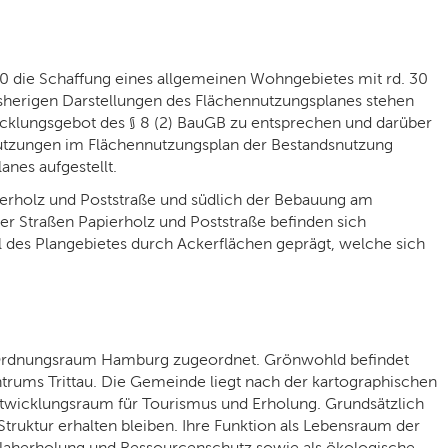
10 die Schaffung eines allgemeinen Wohngebietes mit rd. 30
sherigen Darstellungen des Flächennutzungsplanes stehen
klungsgebot des § 8 (2) BauGB zu entsprechen und darüber
utzungen im Flächennutzungsplan der Bestandsnutzung
nes aufgestellt.
ierholz und Poststraße und südlich der Bebauung am
er Straßen Papierholz und Poststraße befinden sich
 des Plangebietes durch Ackerflächen geprägt, welche sich
Ordnungsraum Hamburg zugeordnet. Grönwohld befindet
trums Trittau. Die Gemeinde liegt nach der kartographischen
ntwicklungsraum für Tourismus und Erholung. Grundsätzlich
truktur erhalten bleiben. Ihre Funktion als Lebensraum der
Naherholung und Ressourcenschutz sowie als ökologische