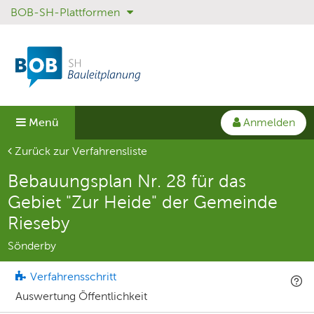
BOB-SH-Plattformen
Sprungmenü
Direkt
Direkt
zur
zum
Hauptnavigation
Inhalt
springen
springen
Anmelden
Menü
Aktuelle Seite
Zurück zur Verfahrensliste
Bebauungsplan Nr. 28 für das
Gebiet "Zur Heide" der Gemeinde
Rieseby
Sönderby
Verfahrensschritt
Auswertung Öffentlichkeit