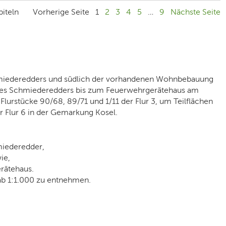
iteln
Vorherige Seite
1
2
3
4
5
…
9
Nächste Seite
chmiederedders und südlich der vorhandenen Wohnbebauung
ich des Schmiederedders bis zum Feuerwehrgerätehaus am
lurstücke 90/68, 89/71 und 1/11 der Flur 3, um Teilflächen
er Flur 6 in der Gemarkung Kosel.
miederedder,
ie,
rätehaus.
ab 1:1.000 zu entnehmen.