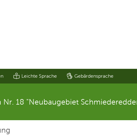
en
Leichte Sprache
Gebärdensprache
Nr. 18 "Neubaugebiet Schmiederedder
ung